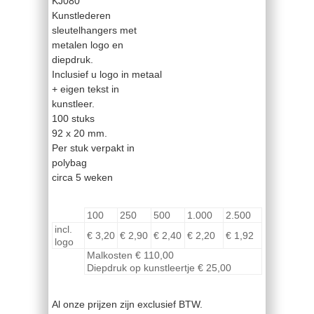
KJ080
Kunstlederen
sleutelhangers met
metalen logo en
diepdruk.
Inclusief u logo in metaal
+ eigen tekst in
kunstleer.
100 stuks
92 x 20 mm.
Per stuk verpakt in
polybag
circa 5 weken
100
250
500
1.000
2.500
incl.
€ 3,20
€ 2,90
€ 2,40
€ 2,20
€ 1,92
logo
Malkosten € 110,00
Diepdruk op kunstleertje € 25,00
Al onze prijzen zijn exclusief BTW.