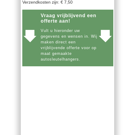
Verzendkosten zijn: € 7,50
Vraag vrijblijvend een
offerte aan!
Vult u hieronder uw
gegevens en wensen in. Wij
maken direct een
vrijblijvende offerte voor op
maat gemaakte
autosleutelhangers.