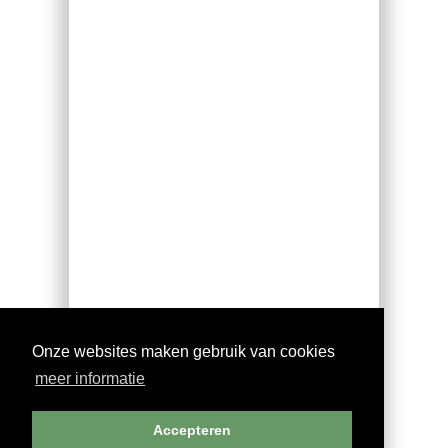
Onze websites maken gebruik van cookies
meer informatie
© 2016
sleutelhangers bestellen
-
home
|
over ons
|
privacy
|
contact
|
email
|
Accepteren
Sleutelhangers-bestellen.nl is onderdeel van