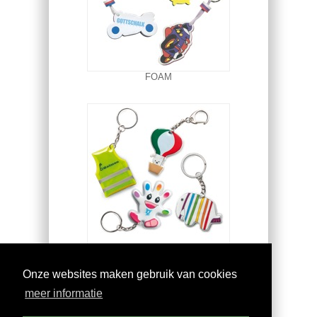
FOAM
VINYL
Onze websites maken gebruik van cookies
meer informatie
© 2016
sleutelhangers bestellen
-
home
|
over ons
|